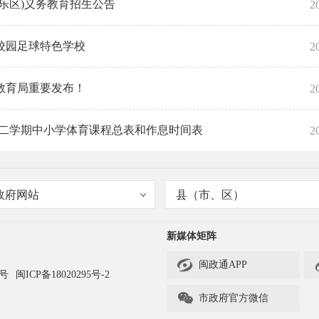
长乐区)义务教育招生公告
2
校园足球特色学校
2
教育局重要发布！
2
学年第二学期中小学体育课程总表和作息时间表
2
政府网站
县（市、区）
新媒体矩阵

闽政通APP
3号
闽ICP备18020295号-2

市政府官方微信