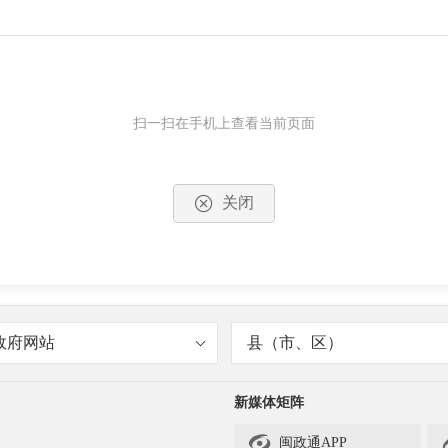
扫一扫在手机上查看当前页面
关闭
政府网站
县（市、区）
新媒体矩阵

闽政通APP