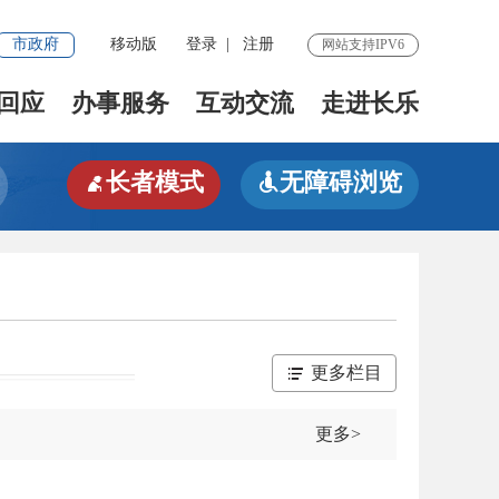
市政府
移动版
登录
|
注册
网站支持IPV6
回应
办事服务
互动交流
走进长乐
长者模式
无障碍浏览


更多栏目
更多>