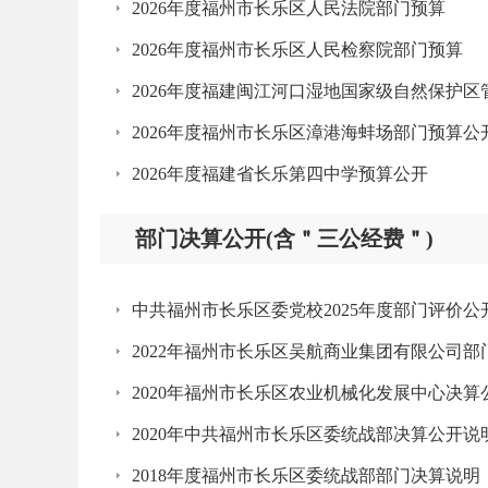
2026年度福州市长乐区人民法院部门预算
2026年度福州市长乐区人民检察院部门预算
2026年度福建闽江河口湿地国家级自然保护
2026年度福州市长乐区漳港海蚌场部门预算公
2026年度福建省长乐第四中学预算公开
部门决算公开(含＂三公经费＂)
中共福州市长乐区委党校2025年度部门评价公
2022年福州市长乐区吴航商业集团有限公司部
2020年福州市长乐区农业机械化发展中心决算
2020年中共福州市长乐区委统战部决算公开说
2018年度福州市长乐区委统战部部门决算说明