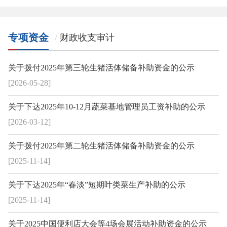
专项资金
财政收支审计
关于拨付2025年第三轮生猪活体储备补助资金的公示
[2026-05-28]
关于下达2025年10-12月蔬菜基地管理员工资补助的公示
[2026-03-12]
关于拨付2025年第二轮生猪活体储备补助资金的公示
[2025-11-14]
关于下达2025年“春淡”短期叶类菜生产补助的公示
[2025-11-14]
关于2025中国便利店大会等4场会展活动补助资金的公示