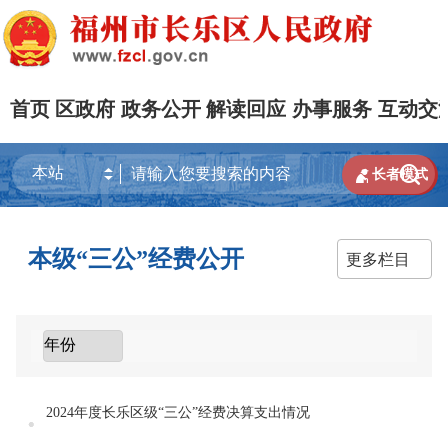
首页
区政府
政务公开
解读回应
办事服务
互动交


长者模式
本级“三公”经费公开
更多栏目
2024年度长乐区级“三公”经费决算支出情况