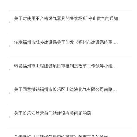
关于对使用不合格燃气器具的餐饮场所 停止供气的通知
转发福州市城乡建设局关于印发《福州市建设系统重 大事故隐患专项排查整治2023行动实施方案》的通知
转发福州市工程建设项目审批制度改革工作领导小组办公室关于印发《2023年深化工程建设项目审批制度改革提升行动工作方案》的通知
关于同意撤销福州市长乐区山边液化气有限公司南路供应站的复函
关于长乐安然营前门站建设有关问题的函