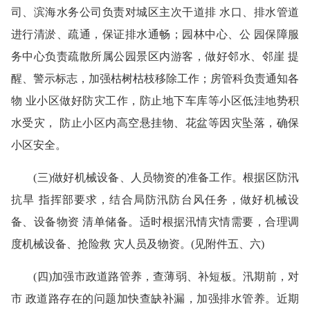
司、滨海水务公司负责对城区主次干道排 水口、排水管道
进行清淤、疏通，保证排水通畅；园林中心、公 园保障服
务中心负责疏散所属公园景区内游客，做好邻水、邻崖 提
醒、警示标志，加强枯树枯枝移除工作；房管科负责通知各
物 业小区做好防灾工作，防止地下车库等小区低洼地势积
水受灾， 防止小区内高空悬挂物、花盆等因灾坠落，确保
小区安全。
(三)做好机械设备、人员物资的准备工作。根据区防汛
抗旱 指挥部要求，结合局防汛防台风任务，做好机械设
备、设备物资 清单储备。适时根据汛情灾情需要，合理调
度机械设备、抢险救 灾人员及物资。(见附件五、六)
(四)加强市政道路管养，查薄弱、补短板。汛期前，对
市 政道路存在的问题加快查缺补漏，加强排水管养。近期