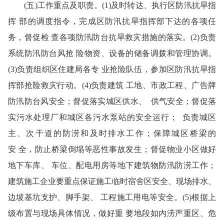
(五)工作重点及职责。(1)及时转达、执行区防汛抗旱指
挥 部的调度指令，完成区防汛抗旱指挥部下达的各项任
务，督促检 查各项防汛防台抗旱救灾措施的落实。(2)负责
系统防汛防台风抢 险物资、设备的储备调拨和管理协调。
(3)负责组织区住建局各专 业抢险队伍，参加区防汛抗旱指
挥部抢险救灾行动。(4)负责建筑 工地、市政工程、广告牌
防汛防台风安全；督促落实城区供水、 供气安全；督促落
实污水处理厂和城区各污水泵站的安全运行； 负责城区
主、次干道的防涝和及时排水工作；保障城区桥梁的
安 全，防止桥梁倒塌等恶性事故发生；督促物业小区做好
地下车库、 车位、配电用房等地下建筑物防汛防涝工作；
建筑施工企业要重点保证施工临时宿舍区安全、现场排水、
边坡基坑支护、脚手架、 工程施工用电等安全。(5)根据上
级布置与现场具体情况，做好重 要地段如内涝严重区、危