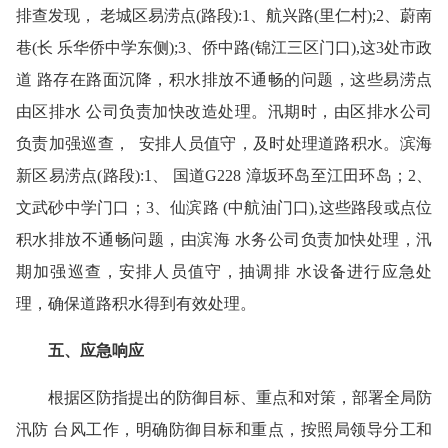
排查发现， 老城区易涝点(路段):1、航兴路(里仁村);2、蔚南
巷(长 乐华侨中学东侧);3、侨中路(锦江三区门口),这3处市政
道 路存在路面沉降，积水排放不通畅的问题，这些易涝点
由区排水 公司负责加快改造处理。汛期时，由区排水公司
负责加强巡查， 安排人员值守，及时处理道路积水。滨海
新区易涝点(路段):1、 国道G228 漳坂环岛至江田环岛；2、
文武砂中学门口；3、仙滨路 (中航油门口),这些路段或点位
积水排放不通畅问题，由滨海 水务公司负责加快处理，汛
期加强巡查，安排人员值守，抽调排 水设备进行应急处
理，确保道路积水得到有效处理。
五、应急响应
根据区防指提出的防御目标、重点和对策，部署全局防
汛防 台风工作，明确防御目标和重点，按照局领导分工和