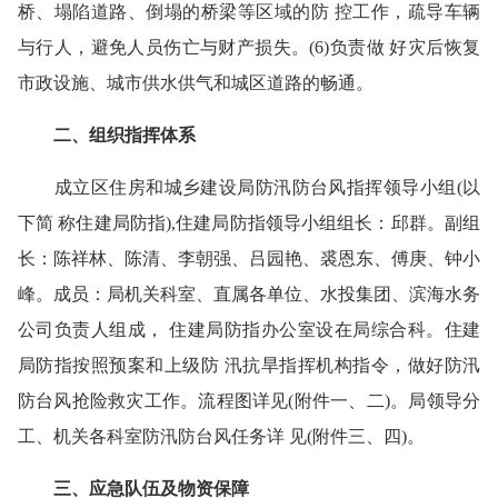
桥、塌陷道路、倒塌的桥梁等区域的防 控工作，疏导车辆
与行人，避免人员伤亡与财产损失。(6)负责做 好灾后恢复
市政设施、城市供水供气和城区道路的畅通。
二、组织指挥体系
成立区住房和城乡建设局防汛防台风指挥领导小组(以
下简 称住建局防指),住建局防指领导小组组长：邱群。副组
长：陈祥林、陈清、李朝强、吕园艳、裘恩东、傅庚、钟小
峰。成员：局机关科室、直属各单位、水投集团、滨海水务
公司负责人组成， 住建局防指办公室设在局综合科。住建
局防指按照预案和上级防 汛抗旱指挥机构指令，做好防汛
防台风抢险救灾工作。流程图详见(附件一、二)。局领导分
工、机关各科室防汛防台风任务详 见(附件三、四)。
三、应急队伍及物资保障