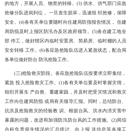
的地方，开展人员、物资的转移。(3) 供水、供气部门应急
抢修分队进岗到位， 一旦发生损坏，迅速组 织抢修，保障
安全。(4)各有关单位要随时向住建局防指报告情况， 住建
局防指及时上报区防汛办及区政府领导。(5)各在建工地全
部 停工，做好辖区内临时安置房、简易房、临时棚的人员
安全转移 工作。(6)各应急抢险队伍进入紧急状态，配合局
各单位做好防台 防汛抢险工作。
(三)抢险救灾阶段。各应急抢险队伍按要求立即集结，
紧急 投入抢险救灾工作。(1)各有关单位要及时掌握灾情，
组织开展生 产自救、重建家园，并及时把受灾情况和救灾
工作向住建局防指 或局有关领导汇报。同时，总结防台、
抗洪及抢险救灾的经验教 训。根据台风、洪水内涝灾害中
暴露的问题，改进和加强防汛防台风的工作措施。(2)局综
合科负责损失情况的汇总统计、向上报 送信息等各项工