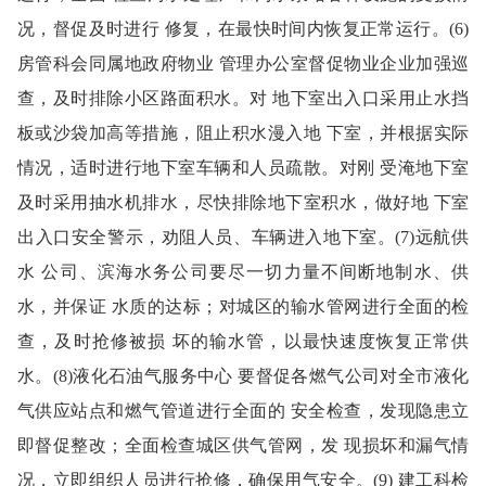
况，督促及时进行 修复，在最快时间内恢复正常运行。(6)
房管科会同属地政府物业 管理办公室督促物业企业加强巡
查，及时排除小区路面积水。对 地下室出入口采用止水挡
板或沙袋加高等措施，阻止积水漫入地 下室，并根据实际
情况，适时进行地下室车辆和人员疏散。对刚 受淹地下室
及时采用抽水机排水，尽快排除地下室积水，做好地 下室
出入口安全警示，劝阻人员、车辆进入地下室。(7)远航供
水 公司、滨海水务公司要尽一切力量不间断地制水、供
水，并保证 水质的达标；对城区的输水管网进行全面的检
查，及时抢修被损 坏的输水管，以最快速度恢复正常供
水。(8)液化石油气服务中心 要督促各燃气公司对全市液化
气供应站点和燃气管道进行全面的 安全检查，发现隐患立
即督促整改；全面检查城区供气管网，发 现损坏和漏气情
况，立即组织人员进行抢修，确保用气安全。(9) 建工科检