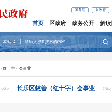
国务院
省政府
首页
区政府
政务公开
解读

（红十字）会事业
长乐区慈善（红十字）会事业