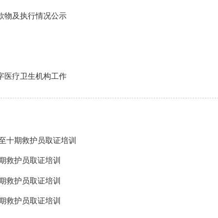
赠款物及执行情况公示
字医疗卫生机构工作
八至十期救护员取证培训
七期救护员取证培训
六期救护员取证培训
五期救护员取证培训