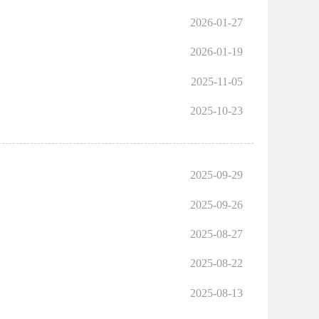
2026-01-27
2026-01-19
2025-11-05
2025-10-23
2025-09-29
2025-09-26
2025-08-27
2025-08-22
2025-08-13