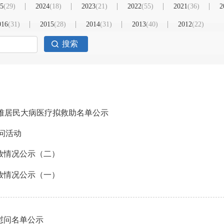
5
(29)
2024
(18)
2023
(21)
2022
(55)
2021
(36)
2
016
(31)
2015
(28)
2014
(31)
2013
(40)
2012
(22)
困难居民大病医疗拟救助名单公示
慰问活动
发放情况公示（二）
发放情况公示（一）
拟慰问名单公示