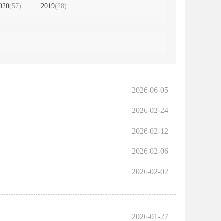
020
(57)
2019
(28)
2026-06-05
2026-02-24
2026-02-12
2026-02-06
2026-02-02
2026-01-27