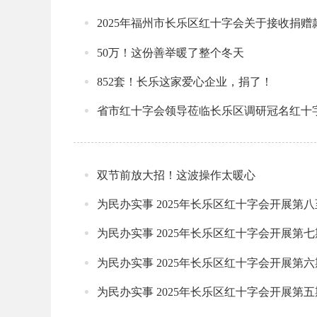
2025年福州市长乐区红十字会关于接收捐
50万！这份善举暖了整个冬天
852套！长乐这家爱心企业，捐了！
省市红十字会领导莅临长乐区调研冠名红十
双节前放大招！这波操作太暖心
为民办实事 2025年长乐区红十字会开展第
为民办实事 2025年长乐区红十字会开展第
为民办实事 2025年长乐区红十字会开展第
为民办实事 2025年长乐区红十字会开展第