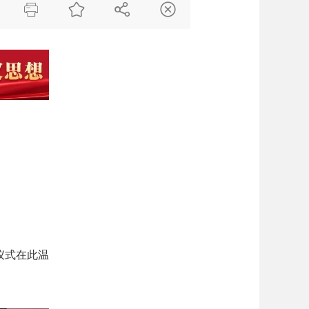




仪式在此温