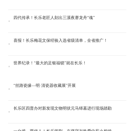
四代传承！长乐老匠人刻出三溪夜赛龙舟“魂”
喜报！长乐梅花文保经验入选省级清单，全省推广！
世界纪录！“最大的足银福锁”就在长乐！
“丝路瓷缘―明·清瓷器收藏展”开展
长乐区四普办对新发现文物明状元马铎墓进行现场踏勘