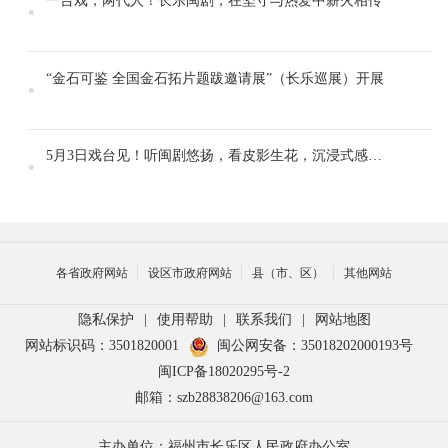
一台戏，两代人！长乐闽剧，在坚守与热爱中薪火相传
“金石可鉴 全国金石拓片题跋邀请展”（长乐巡展）开展
5月3日戏台见！听闽剧悠扬，看皮影生花，沉浸式感受非遗高光时刻
各省政府网站
设区市政府网站
县（市、区）
其他网站
隐私保护
|
使用帮助
|
联系我们
|
网站地图
网站标识码：3501820001
闽公网安备：35018202000193号
闽ICP备18020295号-2
邮箱：szb28838206@163.com
主办单位：福州市长乐区人民政府办公室