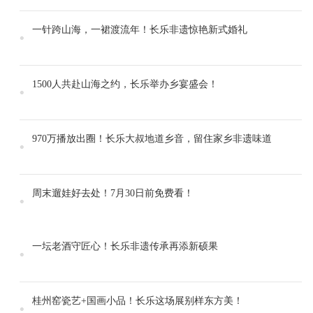
一针跨山海，一裙渡流年！长乐非遗惊艳新式婚礼
1500人共赴山海之约，长乐举办乡宴盛会！
970万播放出圈！长乐大叔地道乡音，留住家乡非遗味道
周末遛娃好去处！7月30日前免费看！
一坛老酒守匠心！长乐非遗传承再添新硕果
桂州窑瓷艺+国画小品！长乐这场展别样东方美！