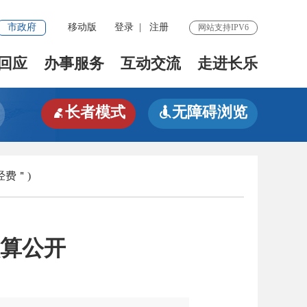
市政府
移动版
登录
|
注册
网站支持IPV6
回应
办事服务
互动交流
走进长乐
长者模式
无障碍浏览


经费＂)
预算公开