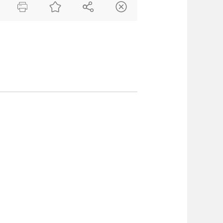



