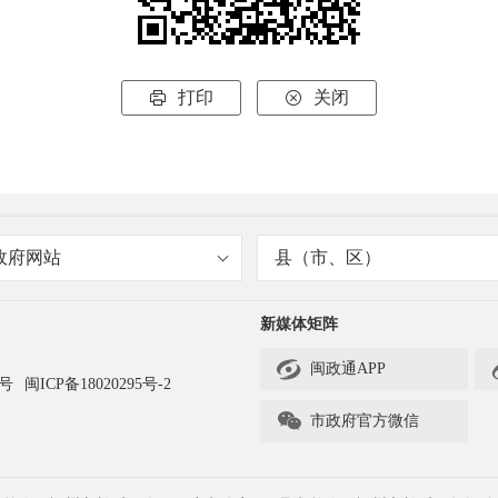
打印
关闭


政府网站
县（市、区）
新媒体矩阵

闽政通APP
3号
闽ICP备18020295号-2

市政府官方微信