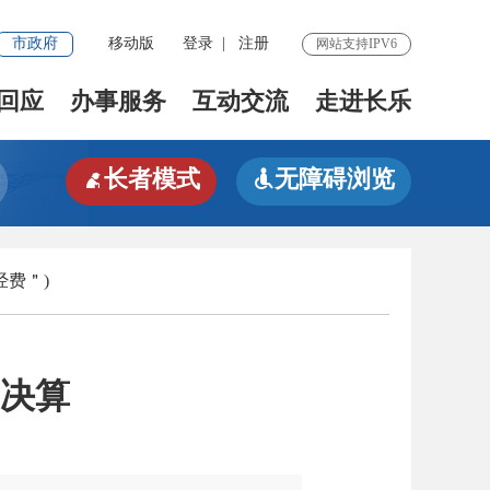
市政府
移动版
登录
|
注册
网站支持IPV6
回应
办事服务
互动交流
走进长乐
长者模式
无障碍浏览


经费＂)
门决算