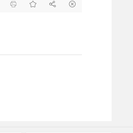



