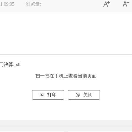


1 09:05
浏览量:
决算.pdf
扫一扫在手机上查看当前页面
打印
关闭

