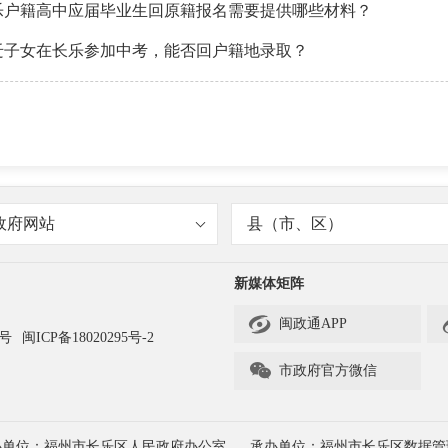
乐户籍高中应届毕业生回原籍报名需要提供哪些材料？
迁子女在长乐参加中考，能否回户籍地录取？
政府网站
县（市、区）
新媒体矩阵

闽政通APP
3号
闽ICP备18020295号-2

市政府官方微信
办单位：福州市长乐区人民政府办公室
承办单位：福州市长乐区数据管