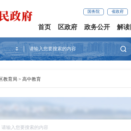
国务院
省政府
首页
区政府
政务公开
解读

区教育局
>
高中教育