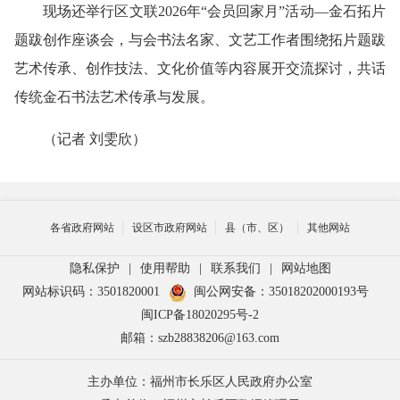
现场还举行区文联2026年“会员回家月”活动―金石拓片
题跋创作座谈会，与会书法名家、文艺工作者围绕拓片题跋
艺术传承、创作技法、文化价值等内容展开交流探讨，共话
传统金石书法艺术传承与发展。
（记者 刘雯欣）
各省政府网站
设区市政府网站
县（市、区）
其他网站
隐私保护
|
使用帮助
|
联系我们
|
网站地图
网站标识码：3501820001
闽公网安备：35018202000193号
闽ICP备18020295号-2
邮箱：szb28838206@163.com
主办单位：福州市长乐区人民政府办公室