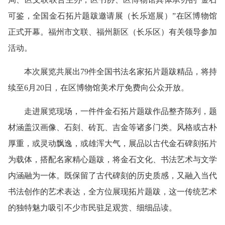
可鉴，全国金石拓片题跋邀请展（长乐巡展）”在区博物馆
正式开幕。福州市文联、福州新区（长乐区）有关领导参加
活动。
本次展览共展出79件全国书法名家拓片题跋精品，将持
续至6月20日，在区博物馆美术厅免费向公众开放。
走进展览现场，一件件金石拓片题跋作品整齐陈列，题
材涵盖汉画像、石刻、砖瓦、吉金等诸多门类。风格或古朴
厚重
，或
灵动飘逸
，或
雄浑大气，展品以古代金石碑刻拓片
为载体，搭配名家精心题跋，将金石文化、书法艺术与文学
内涵融为一体。既保留了古代碑刻的历史质感，又融入当代
书法创作的艺术表达，全方位展现拓片题跋，这一传统艺术
的独特魅力吸引不少市民驻足观赏、细细品读。