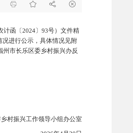




农计函〔
2024
〕
93
号）文件精
情况进行公示，具体情况见附
福州市长乐区委乡村振兴办反
与乡村振兴工作领导小组办公室