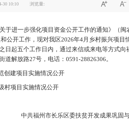


4-30 10:10
浏览量:
关于进一步强化项目资金公开工作的通知》（闽
理和公开工作，现对我区
2026
年
4
月乡村振兴项目
之日起五个工作日内，通过来信或来电等方式向
街道解放路
27
号，电话：
0591-28826306
。
范创建项目实施情况公开
级村项目实施情况公开
中共福州市长乐区委扶贫开发成果巩固