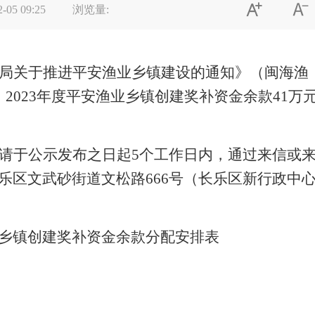


2-05 09:25
浏览量:
局关于推进平安渔业乡镇建设的通知》（
闽海渔
）
2023
年度平安渔业乡镇创建奖补资金余款
41
万
请于公示发布之日起
5
个工作日内，通过来信或
乐区文武砂街道文松路
666
号（长乐区新行政中
乡镇创建奖补资金余款分配安排表