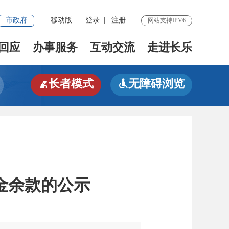
市政府
移动版
登录
|
注册
网站支持IPV6
回应
办事服务
互动交流
走进长乐
长者模式
无障碍浏览


金余款的公示