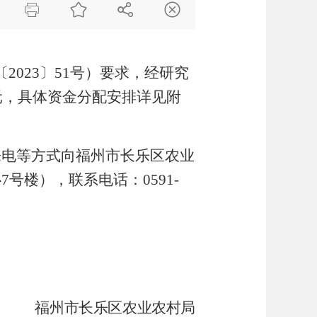




〔
2023
〕
51
号
）要求，经研究
元，具体资金分配安排详见附
来电等方式向福州市长乐区农业
心
7
号楼），联系电话：
0591-
福州市长乐区农业农村局