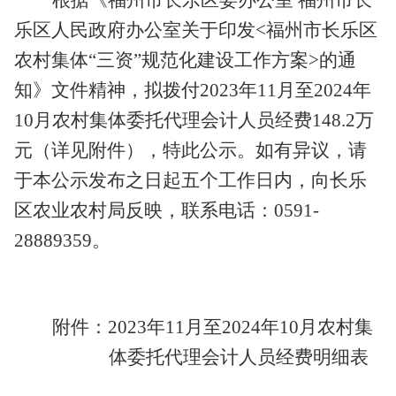
乐区人民政府办公室关于印发
<
福州市长乐区
农村集体“三资”规范化建设工作方案
>
的通
知》文件精神，拟拨付
2023
年
11
月至
2024
年
10
月农村集体委托代理会计人员经费
148.2
万
元（详见附件），特此公示。如有异议，请
于本公示发布之日起五个工作日内，向长乐
区农业农村局反映，联系电话：
0591-
28889359
。
附件：
2023
年
11
月至
2024
年
10
月农村集
体委托代理会计人员经费明细表