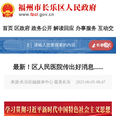
首页
区政府
政务公开
解读回应
办事服务
互动交


长者模式
最新！区人民医院传出好消息......
来源:长乐区融媒体中心 最美长乐
2025-06-05 08:47