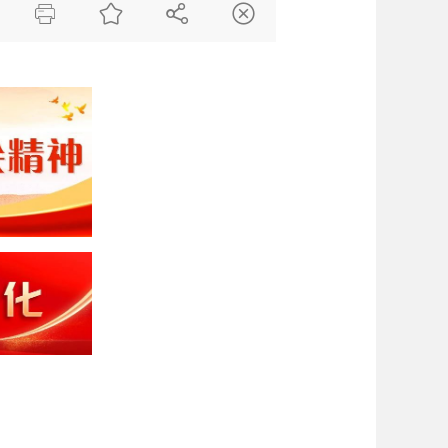



