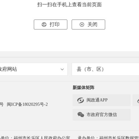
扫一扫在手机上查看当前页面
打印
关闭


政府网站
县（市、区）
新媒体矩阵

闽政通APP
3号
闽ICP备18020295号-2

市政府官方微信
办单位：福州市长乐区人民政府办公室
承办单位：福州市长乐区数据管