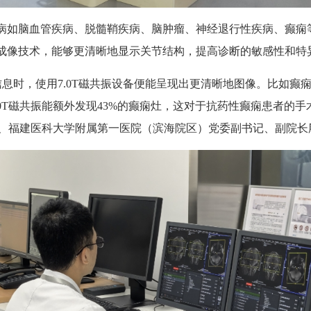
病如脑血管疾病、脱髓鞘疾病、脑肿瘤、神经退行性疾病、癫痫
率成像技术，能够更清晰地显示关节结构，提高诊断的敏感性和特
，使用7.0T磁共振设备便能呈现出更清晰地图像。比如癫痫患
.0T磁共振能额外发现43%的癫痫灶，这对于抗药性癫痫患者的
、福建医科大学附属第一医院（滨海院区）党委副书记、副院长