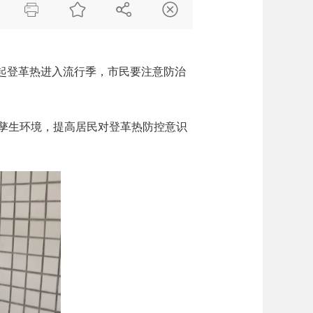




起登革热进入流行季，市民要注意防治
孳生环境，提高居民对登革热防控意识