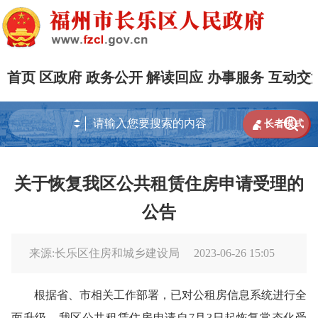
首页
区政府
政务公开
解读回应
办事服务
互动交


长者模式
关于恢复我区公共租赁住房申请受理的
公告
来源:长乐区住房和城乡建设局
2023-06-26 15:05
根据省
、
市相关工作部署
，
已
对公租房信息系统进行全
面升级。
我区公共租赁住房
申请自
7月3日
起
恢复常态化
受