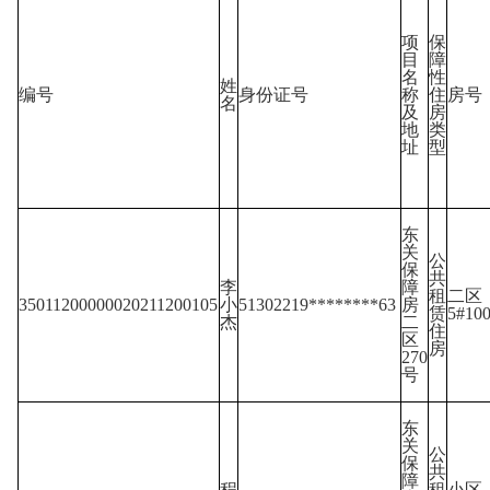
项
保
目
障
名
性
姓
编号
身份证号
称
住
房号
名
及
房
地
类
址
型
东
关
公
保
共
李
障
租
二区
35011200000020211200105
小
51302219********63
房
赁
5#10
杰
二
住
区
房
270
号
东
关
公
保
共
障
程
租
小区