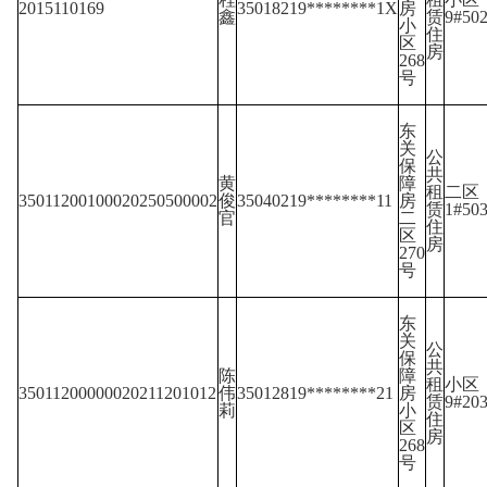
2015110169
35018219********1X
房
鑫
赁
9#50
小
住
区
房
268
号
东
关
公
保
共
黄
障
租
二区
35011200100020250500002
俊
35040219********11
房
赁
1#50
官
二
住
区
房
270
号
东
关
公
保
共
陈
障
租
小区
35011200000020211201012
伟
35012819********21
房
赁
9#20
莉
小
住
区
房
268
号