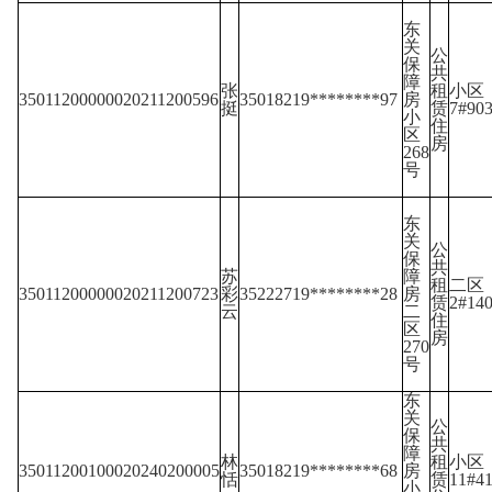
东
关
公
保
共
障
张
租
小区
35011200000020211200596
35018219********97
房
挺
赁
7#90
小
住
区
房
268
号
东
关
公
保
共
苏
障
租
二区
35011200000020211200723
彩
35222719********28
房
赁
2#14
云
二
住
区
房
270
号
东
关
公
保
共
障
林
租
小区
35011200100020240200005
35018219********68
房
恬
赁
11#4
小