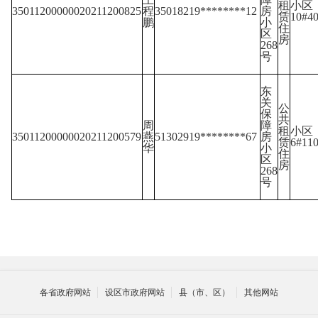
租
小区
35011200000020211200825
程
35018219********12
房
赁
10#4
鹏
小
住
区
房
268
号
东
关
公
保
共
周
障
租
小区
35011200000020211200579
燕
51302919********67
房
赁
6#11
华
小
住
区
房
268
号
各省政府网站
设区市政府网站
县（市、区）
其他网站