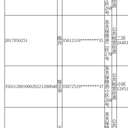
住
区
房
268
号
东
关
公
保
共
障
陈
租
二区
2017050251
35012119********35
房
兴
赁
2#40
二
住
区
房
270
号
东
关
公
保
共
陈
障
租
小区
35011200100020221200040
立
35072519********37
房
赁
12#5
华
小
住
区
房
268
号
东
关
公
保
共
王
障