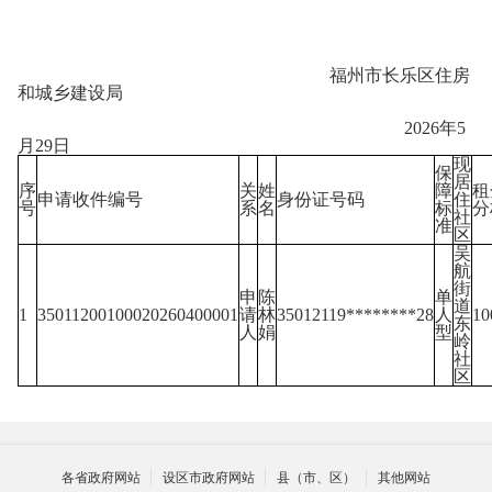
福州市长乐区住房
和城乡建设局
2026年5
月29日
现
保
居
序
关
姓
障
租
申请收件编号
身份证号码
住
号
系
名
标
分
社
准
区
吴
航
街
申
陈
单
道
1
35011200100020260400001
请
林
35012119********28
人
1
东
人
娟
型
岭
社
区
各省政府网站
设区市政府网站
县（市、区）
其他网站