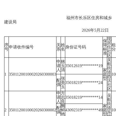
福州市长乐区住房和城乡
建设局
2026年5月22日
现
保
居
序
关
姓
障
租
申请收件编号
身份证号码
住
号
系
名
标
分
社
准
区
吴
申
林
航
请
玉
35012619********19
街
人
清
家
道
1
35011200100020260300003
庭
1
西
张
型
配
滨
美
35018219********24
偶
社
玉
区
申
方
吴
请
志
35018219********14
航
人
良
街
阙
家
配
道
2
35011200100020260300002
鲜
43092319********49
庭
1
偶
东
艳
型