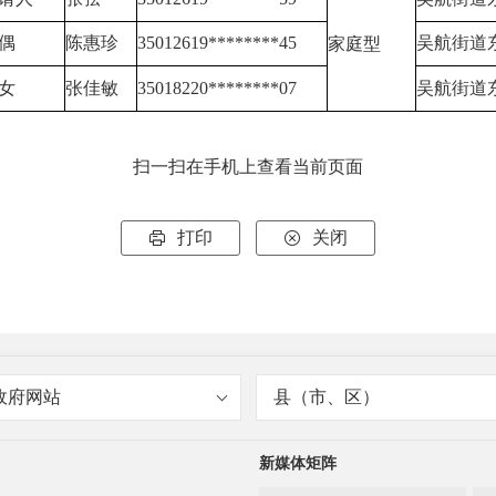
偶
陈惠珍
35012619********45
吴航街道
家庭型
女
张佳敏
35018220********07
吴航街道
扫一扫在手机上查看当前页面
打印
关闭


政府网站
县（市、区）
新媒体矩阵