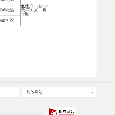
低保户，按
0.94
东岭社区
元
/
平方米
﹒月
收取
东岭社区
其他网站