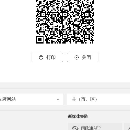
打印
关闭


政府网站
县（市、区）
新媒体矩阵

闽政通APP