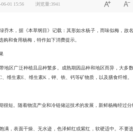


-06-01 15:56
浏览量:
3941
绿乔木，据《本草纲目》记载：其形如水杨子，而味似梅，故
选购和食用杨梅，特作如下消费提示。
果
带地区广泛种植且品种繁多。成熟期因品种和地区而异，大多数
C、维生素E、维生素K，钾、铁、钙等矿物质，以及膳食纤维。
期很短。随着物流产业和冷链储运技术的发展，新鲜杨梅经过分
饱满，表面干燥、无水迹，色泽鲜红或紫红，软硬适中。不要