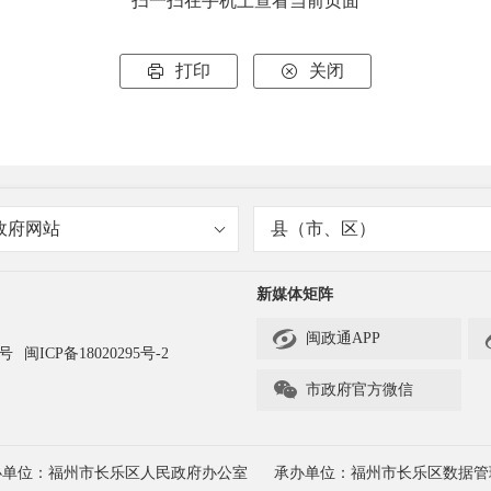
扫一扫在手机上查看当前页面
打印
关闭


政府网站
县（市、区）
新媒体矩阵

闽政通APP
3号
闽ICP备18020295号-2

市政府官方微信
办单位：福州市长乐区人民政府办公室
承办单位：福州市长乐区数据管