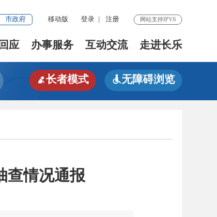
市政府
移动版
登录
|
注册
网站支持IPV6
回应
办事服务
互动交流
走进长乐
长者模式
无障碍浏览


抽查情况通报