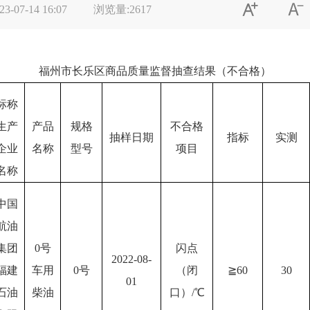


23-07-14 16:07
浏览量:
2617
福州市长乐区商品质量监督抽查结果（不合格）
标称
生产
产品
规格
不合格
抽样日期
指标
实测
企业
名称
型号
项目
名称
中国
航油
集团
0号
闪点
2022-
08-
福建
车用
0号
（闭
≧
60
30
01
石油
柴油
口）
/
℃