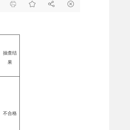




抽查结
果
不合格