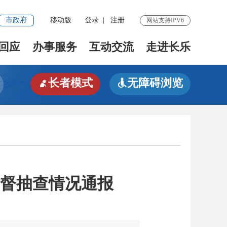
市政府
移动版
登录
|
注册
网站支持IPV6
回应
办事服务
互动交流
走进长乐
长者模式
无障碍浏览


监督抽查情况通报