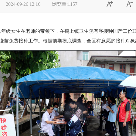


2024-09-26 12:16
浏览量:
1157
八年级女生在老师的带领下，在鹤上镇卫生院有序接种国产二价H
PV疫苗免费接种工作。根据前期摸底调查，全区有意愿的接种对象约