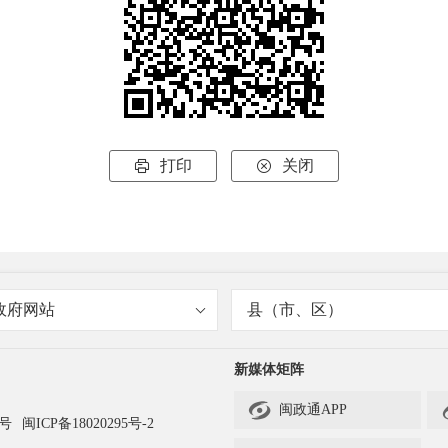
打印
关闭


政府网站
县（市、区）
新媒体矩阵

闽政通APP
3号
闽ICP备18020295号-2