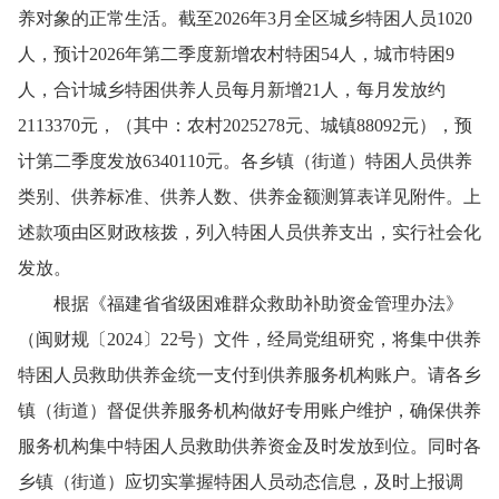
养对象的正常生活
。
截至
2026年3月全区城乡特困人员1020
人，预计2026年第二季度新增农村特困54人，城市特困9
人，合计
城乡
特困
供养
人员
每月新增
21
人
，
每月
发放
约
2113370
元
，（其中
：
农
村
2025278元、城镇88092元
），
预
计第二季度发放
6340110元
。
各乡镇（街道）特困人员供养
类别、供养标准、供养人数、供养金额
测算表
详见附
件
。上
述款项由
区
财政
核拨
，列
入
特困人员供养支出
，
实行社会化
发放。
根据
《福建省省级困难群众救助补助资金管理办法》
（闽财规〔
2024〕22号）文件，
经局党组研究，将
集中供养
特困人员救助供养金统一支付到供养服务机构账户。
请
各乡
镇（街道）督促供养服务机构做好专用账户
维护
，确保供养
服务机构
集中特困人员
救助供养资金
及时发放到位。同时
各
乡镇（街道）应
切实掌握特困人员动态
信息
，及时上报调