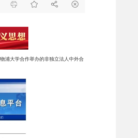




利物浦大学合作举办的非独立法人中外合