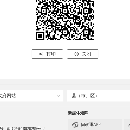
打印
关闭


政府网站
县（市、区）
新媒体矩阵

闽政通APP
3号
闽ICP备18020295号-2