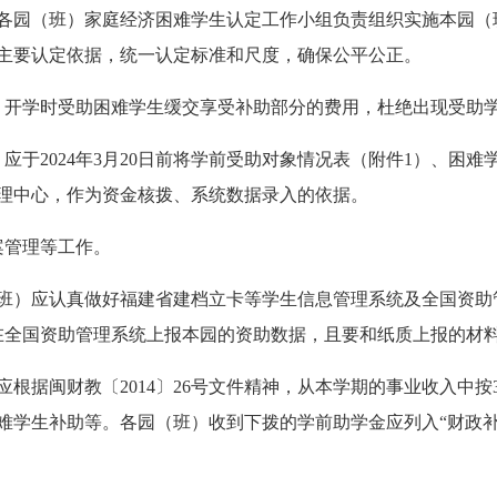
各园（班）家庭经济困难学生认定工作小组负责组织实施本园（
主要认定依据，统一认定标准和尺度，确保公平公正。
，开学时受助困难学生缓交享受补助部分的费用，杜绝出现受助
应于2024年3月20日前将学前受助对象情况表（附件1）、困
理中心，作为资金核拨、系统数据录入的依据。
案管理等工作。
班）应认真做好福建省建档立卡等学生信息管理系统及全国资助
前在全国资助管理系统上报本园的资助数据，且要和纸质上报的材
根据闽财教〔2014〕26号文件精神，从本学期的事业收入中按
难学生补助等。各园（班）收到下拨的学前助学金应列入“财政补