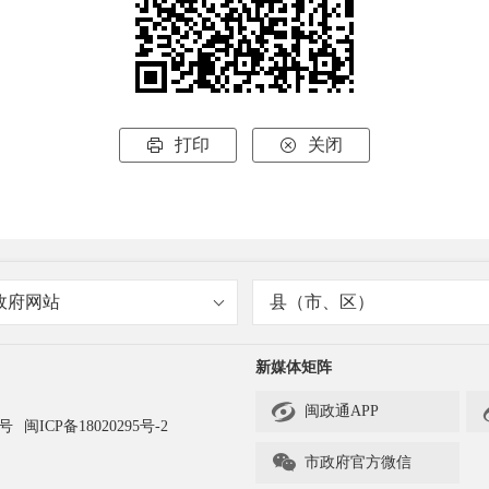
打印
关闭


政府网站
县（市、区）
新媒体矩阵

闽政通APP
3号
闽ICP备18020295号-2

市政府官方微信