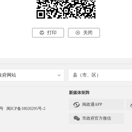
打印
关闭


政府网站
县（市、区）
新媒体矩阵

闽政通APP
3号
闽ICP备18020295号-2

市政府官方微信