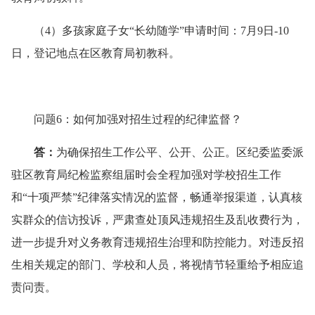
（4）多孩家庭子女“长幼随学”申请时间：7月9日-10
日，登记地点在区教育局初教科。
问题6
：如何加强对招生过程的纪律监督？
答
：
为确保招生工作公平、公开、公正。
区纪委
监委
派
驻
区
教育局纪检
监察
组届时会全程加强对学校招生工作
和“十项严禁”纪律落实情况的监
督
，畅通举报渠道，认真核
实群众的信访投诉，严肃查处顶风违规招生及乱收费行为，
进一步提升对义务教育违规招生治理和防控能力。对违反招
生相关规定的部门、学校和人员，将视情节轻重给予相应追
责问责。