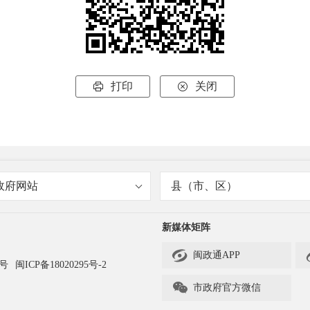
打印
关闭


政府网站
县（市、区）
新媒体矩阵

闽政通APP
3号
闽ICP备18020295号-2

市政府官方微信