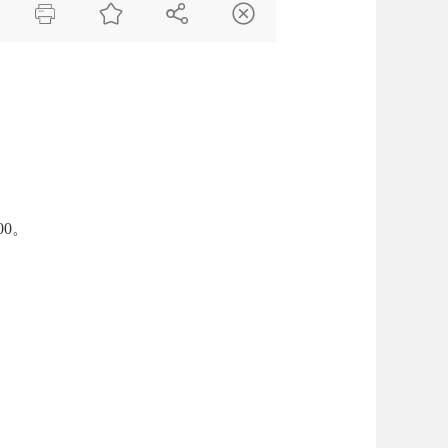




00。