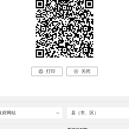
打印
关闭


政府网站
县（市、区）