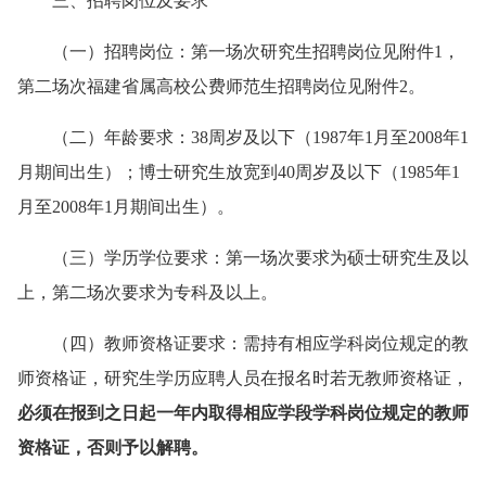
三、招聘岗位及要求
（一）
招聘岗位：
第一场次研究生招聘
岗位见附
件
1，
第二场次
福建
省属高校公费师范生招聘岗位见附件
2
。
（二）
年龄要求：
3
8
周岁及以下（198
7
年
1
月至200
8
年
1
月期间出生）
；博士研究生放宽到40周岁及以下（
198
5
年
1
月至200
8
年
1
月期间出生）
。
（三）
学历学位要求：
第一场次要求为硕士研究生及以
上，第二场次要求为专科及以上
。
（四）
教师资格证要求：需持有相应学科岗位规定的教
师资格证，
研究生学历应聘人员
在报名时
若无
教师资格证，
必须
在
报到之日起一年内取得相应
学段
学科岗位规定的教师
资格证，否则予以解聘。