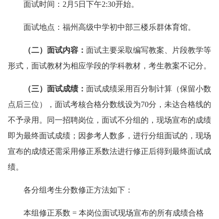
面试时间：
2月5日下午2
:
30开始
。
面试地点：
福州高级中学初中部三楼乐群体育馆
。
（二）
面试内容
：
面试主要采取编写教案、片
段
教学等
形式，面试教材为相应学段的学科教材，考生教案不记分。
（三）
面试成绩
：
面试成绩采用百分制计算（保留小数
点后三位），面试考核合格分数线设为70分，未达合格线的
不予录用。
同一
招聘岗位
，
面试
不分
组的，现场宣布的成绩
即
为
最终面试成绩；因参考人数多
，
进行分组面试的，现场
宣布的成绩还需采用修正系数法进行修正后得到最终面试成
绩。
各分组考生分数修正方法如下：
本组修正系数 = 本岗位面试现场宣布的所有成绩合格