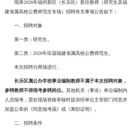
现将202
6
年
福州新区（长乐区）新任教师（研究生及
福
建
省属高校公费师范生专场）招聘
有关事项公告如下：
一、
招聘对象
第一类：研究生
。
第二类：2026年应届福建省属高校公费师范生。
本次招聘分两场进行。
长乐区
属公办学校
事业
编制教师不属于本次
招聘对象，
参聘教师不得报考参聘岗位。
其他
机关（事业）单位
编制内
人员报考，需在
现场资格审核时
提供经单位主管部门同意并
加盖公章的《同意报考函》或《离职证明》。
二、招聘条件