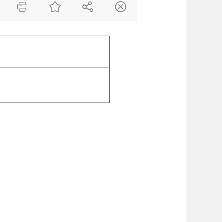



