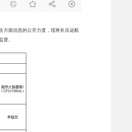




生方面信息的公开力度，现将长乐远航
监督。