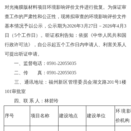
对
光掩膜版材料项目
环境影响评价文件进行批复。为保证审
查工作的严肃性和公正性，现将拟审查的环境影响评价文件
基本情况予以公示，公示期为
202
6
年
3
月
27
日－
202
6
年4
月3
日（
5个工作日）。听证权利告知：依据《中华人民共和国
行政许可法》，自公示起五个工作日内申请人、利害关系人
可提出听证申请。
一、监督电话：
0591-22055035
二、传 真：
0591-22055035
三、通讯地址：福州新区管理委员会湖文路
201号1楼
101审批室
四、联
系
人：林碧玲
环境
序号
项目名称
建设地点
建设单位
价机构