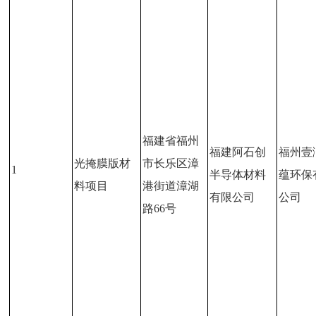
福建省福州
福建阿石创
福州壹
光掩膜版材
市长乐区漳
1
半导体材料
蕴环保
料项目
港街道漳湖
有限公司
公司
路66号