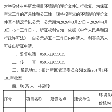
对
半导体材料研发项目
环境影响评价文件进行批复。为保证
审查工作的严肃性和公正性，现将拟审查的环境影响评价文
件基本情况予以公示，公示期为
202
6
年
3
月
27
日－
202
6
年4
月
3
日（
5个工作日）。听证权利告知：依据《中华人民共和国
行政许可法》，自公示起五个工作日内申请人、利害关系人
可提出听证申请。
一、监督电话：
0591-22055035
二、传 真：
0591-22055035
三、通讯地址：福州新区管理委员会湖文路
201号1楼
101审批室
四、联
系
人：林碧玲
环境
序号
项目名称
建设地点
建设单位
价机构