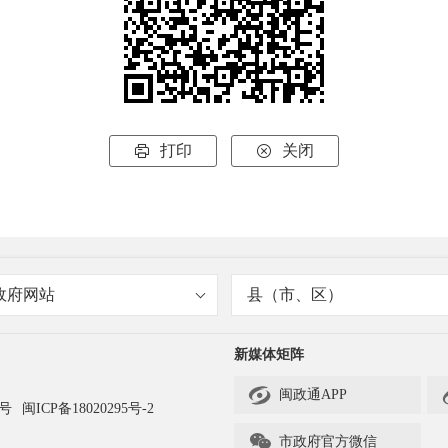
打印
关闭


政府网站
县（市、区）
新媒体矩阵

闽政通APP
3号
闽ICP备18020295号-2

市政府官方微信