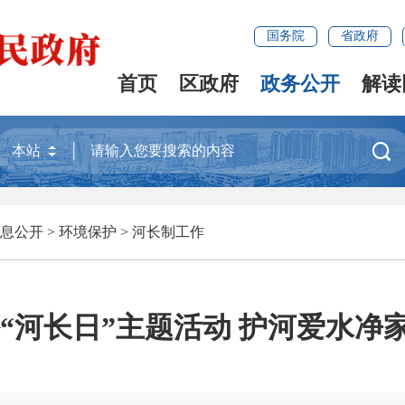
国务院
省政府
首页
区政府
政务公开
解读

息公开
>
环境保护
>
河长制工作
“河长日”主题活动 护河爱水净