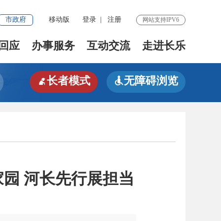
市政府
移动版
登录
|
注册
网站支持IPV6
回应
办事服务
互动交流
走进长乐
长者模式
无障碍浏览


家园 河长先行展担当