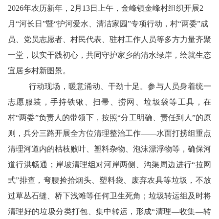
2026年农历新年，2月13日上午，金峰镇金峰村组织开展2
月“河长日”暨“护河爱水、清洁家园”专项行动，村“两委”成
员、党员志愿者、村民代表、驻村工作人员等多方力量齐聚
一堂，以实干践初心，共同守护家乡的清水绿岸，绘就生态
宜居乡村新图景。
行动现场，暖意涌动、干劲十足。参与人员身着统一
志愿服装，手持铁锹、扫帚、捞网、垃圾袋等工具，在
村
“两委”负责人的带领下，按照“分工明确、责任到人”的原
则，兵分三路开展全方位清理整治工作——水面打捞组重点
清理河道内的枯枝败叶、塑料杂物、泡沫漂浮物等，确保河
道行洪畅通；岸坡清理组对河岸两侧、沟渠周边进行“拉网
式”排查，弯腰捡拾烟头、塑料袋、废弃农具等垃圾，不放
过草丛石缝、桥下浅滩等任何卫生死角；垃圾转运组及时将
清理好的垃圾分类打包、集中转运，形成“清理—收集—转