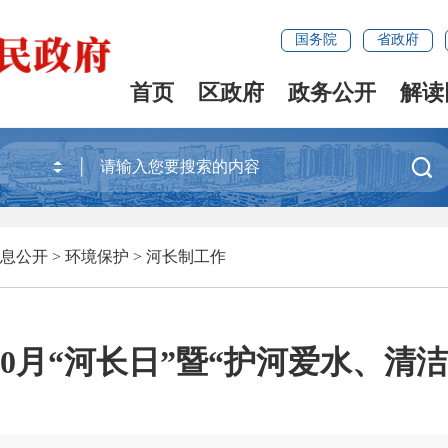
国务院
省政府
首页
区政府
政务公开
解读

息公开
>
环境保护
>
河长制工作
0月“河长日”暨“护河爱水、清