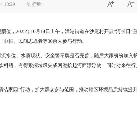


4 10:29
浏览量:
境颜值，
2025年10
月14日上午，漳港街道在沙尾村开展“河长日”
、巾帼、民间志愿者等30余人参与行动。
流水位、水质现状、安全警示牌是否完善，随后大家纷纷加入
饮料瓶，有得紧握垃圾夹或网兜拾起河面漂浮物，同时对来往行
清洁家园”行动，扩大群众参与范围，推动辖区环境品质持续提升