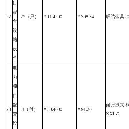
目
配
22
27（只）
￥11.4200
￥308.34
联结金具-直
套
设
施
设
备
电
力
项
目
配
耐张线夹-
23
3（付）
￥30.4000
￥91.20
套
NXL-2
设