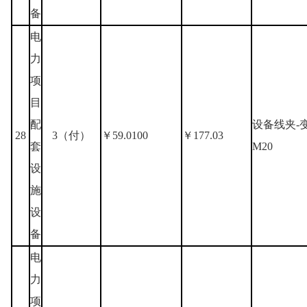
备
电
力
项
目
配
设备线夹-
28
3（付）
￥59.0100
￥177.03
套
M20
设
施
设
备
电
力
项