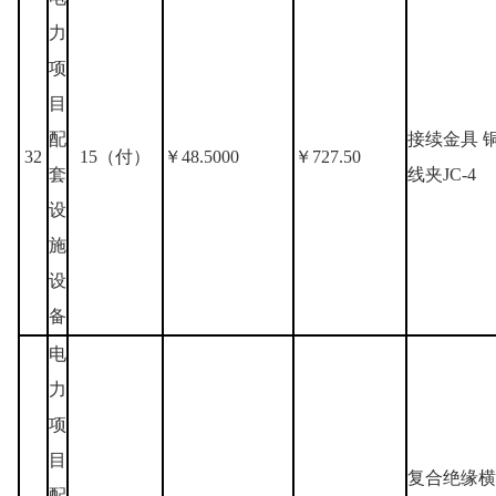
力
项
目
配
接续金具 
32
15（付）
￥48.5000
￥727.50
套
线夹JC-4
设
施
设
备
电
力
项
目
复合绝缘横
配