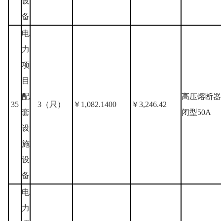
设
备
电
力
项
目
配
高压熔断器A
35
3（只）
￥1,082.1400
￥3,246.42
套
闭型50A
设
施
设
备
电
力