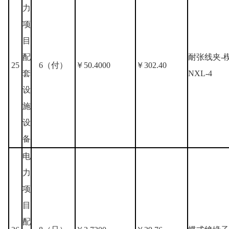
力
项
目
配
耐张线夹-
25
6（付）
￥50.4000
￥302.40
套
NXL-4
设
施
设
备
电
力
项
目
配