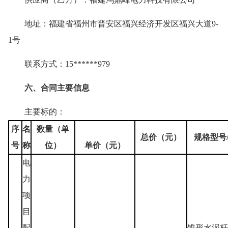
地址：福建省福州市晋安区福兴经济开发区福兴大道9-
1号
联系方式：15******979
六、合同主要信息
主要标的：
序
名
数量（单
总价（元）
规格型号
号
称
位）
单价（元）
电
力
项
目
配
锥形水泥杆