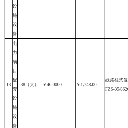
设
施
设
备
电
力
项
目
配
线路柱式复
13
38（支）
￥46.0000
￥1,748.00
套
FZS-35/862
设
施
设
备