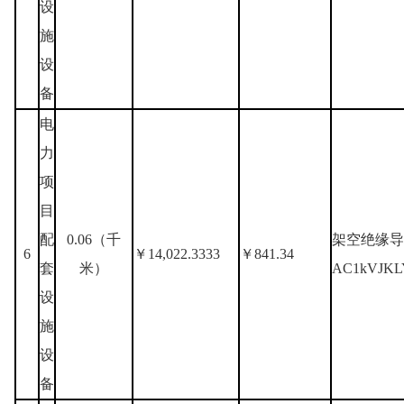
设
施
设
备
电
力
项
目
配
0.06（千
架空绝缘导
6
￥14,022.3333
￥841.34
套
米）
AC1kVJKL
设
施
设
备