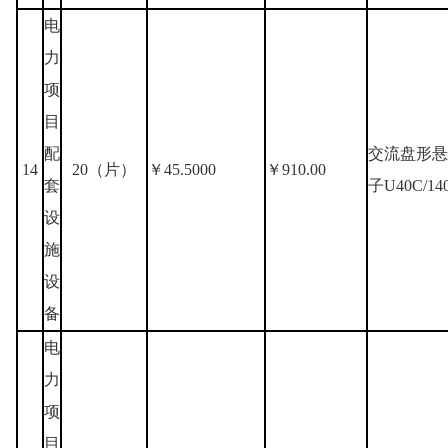
电
力
项
目
配
交流盘形悬
14
20（片）
￥45.5000
￥910.00
套
子U40C/140
设
施
设
备
电
力
项
目