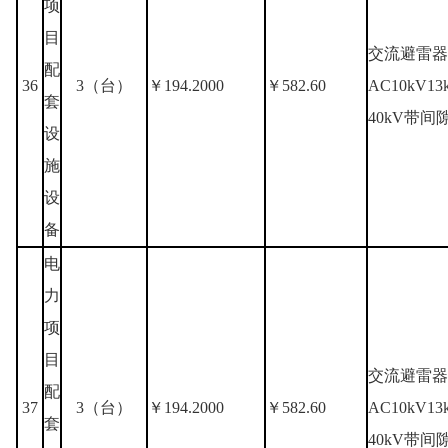
项
目
交流避雷器
配
36
3（台）
￥194.2000
￥582.60
AC10kV1
套
40kV带间
设
施
设
备
电
力
项
目
交流避雷器
配
37
3（台）
￥194.2000
￥582.60
AC10kV1
套
40kV带间