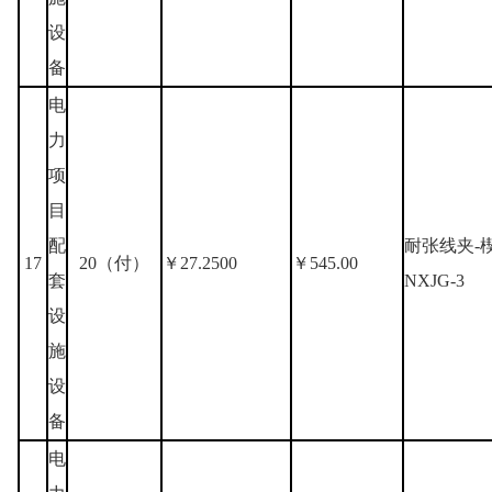
设
备
电
力
项
目
配
耐张线夹-
17
20（付）
￥27.2500
￥545.00
套
NXJG-3
设
施
设
备
电