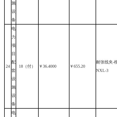
施
设
备
电
力
项
目
配
耐张线夹-
24
18（付）
￥36.4000
￥655.20
套
NXL-3
设
施
设
备
电