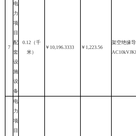
电
力
项
目
配
0.12（千
架空绝缘导
7
￥10,196.3333
￥1,223.56
套
米）
AC10kVJK
设
施
设
备
电
力
项
目