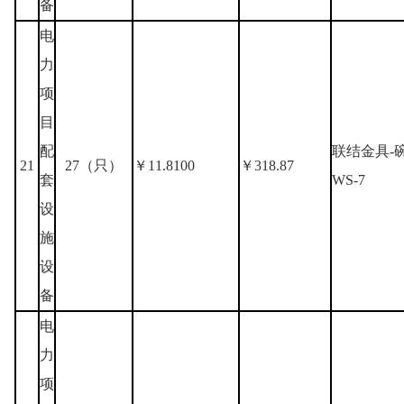
备
电
力
项
目
配
联结金具-
21
27（只）
￥11.8100
￥318.87
套
WS-7
设
施
设
备
电
力
项