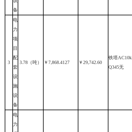
设
备
电
力
项
目
配
铁塔AC10
3
3.78（吨）
￥7,868.4127
￥29,742.60
套
Q345无
设
施
设
备
电
力