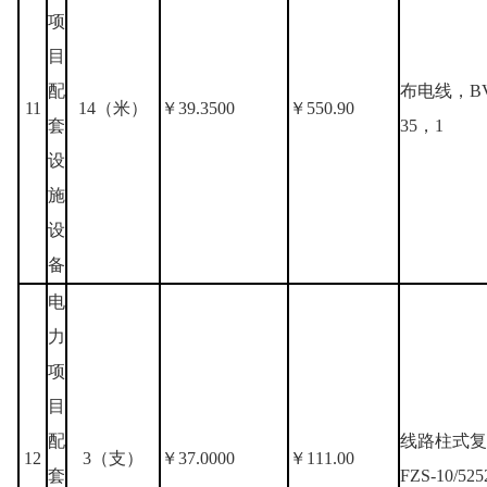
项
目
配
布电线，B
11
14（米）
￥39.3500
￥550.90
套
35，1
设
施
设
备
电
力
项
目
配
线路柱式复
12
3（支）
￥37.0000
￥111.00
套
FZS-10/525