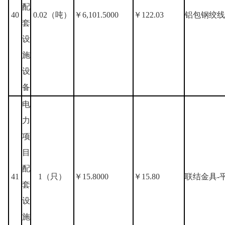
配
40
0.02（吨）
￥6,101.5000
￥122.03
铝包钢绞线J
套
设
施
设
备
电
力
项
目
配
41
1（只）
￥15.8000
￥15.80
联结金具-平
套
设
施