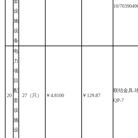
套
10/7039049
设
施
设
备
电
力
项
目
配
联结金具-
20
27（只）
￥4.8100
￥129.87
套
QP-7
设
施
设