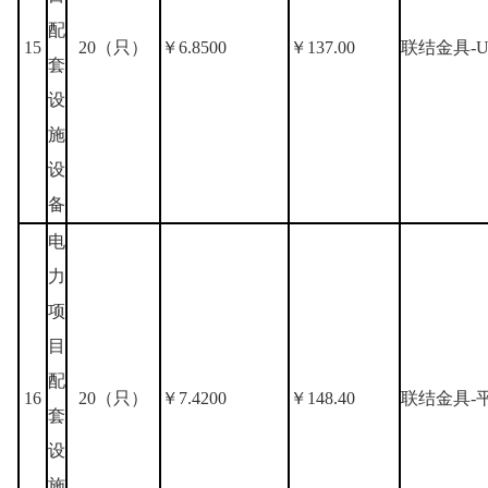
配
15
20（只）
￥6.8500
￥137.00
联结金具-U
套
设
施
设
备
电
力
项
目
配
16
20（只）
￥7.4200
￥148.40
联结金具-平
套
设
施