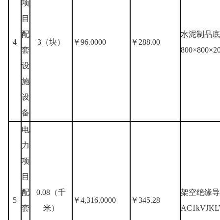
项
目
配
水泥制品底
4
3（块）
￥96.0000
￥288.00
套
800×800×2
设
施
设
备
电
力
项
目
配
0.08（千
架空绝缘导
5
￥4,316.0000
￥345.28
套
米）
AC1kVJKL