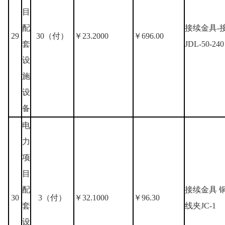
目
配
接续金具-
29
30（付）
￥23.2000
￥696.00
套
JDL-50-240
设
施
设
备
电
力
项
目
配
接续金具 
30
3（付）
￥32.1000
￥96.30
套
线夹JC-1
设