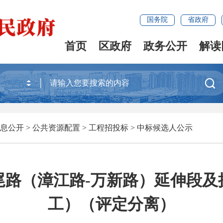
国务院
省政府
首页
区政府
政务公开
解读

息公开
>
公共资源配置
>
工程招投标
>
中标候选人公示
尾路（漳江路-万新路）延伸段及
工）（评定分离）