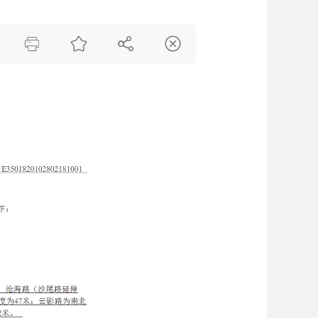



