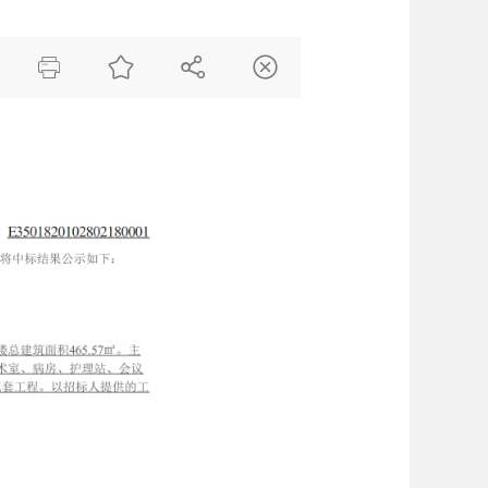



