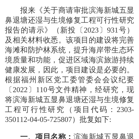
报来《关于商请审批滨海新城五显
鼻退塘还湿与生境修复工程可行性研究
报告的请示》（新投〔202
3
〕
931
号）
及相关材料收悉。该项目的建设将完善
海滩和防护林系统，提升海岸带生态环
境质量和功能，促进区域海滨旅游持续
健康发展，因此，
项目建设是必要的。
根据福州新区党工委管委会会议纪要
〔
2022
〕
110
号文件精神，
经研究，现
将滨海新城五显鼻退塘还湿与生境修复
工程可行性研究
（项目代码：
2303-
350112-04-05-725807
）
批复如下
:
一、项目名称：
滨海新城五显鼻退